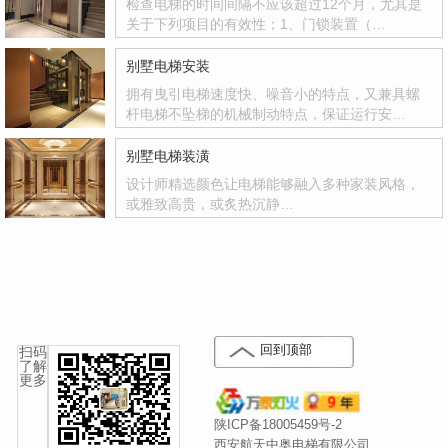
检查电梯的时间间隔不应该超过12个月，尤其是
关于下列项目的有效性；1、门锁装置（…
别墅电梯安装
拥有曳引电梯速度快、噪音小的特点，又兼具螺
杆电梯不坠梯的机械制动特点，保证运行安…
别墅电梯装潢
设计师精选颜色让电梯能够融入多种家装风格，
或雅致高贵，或炙热沉静…
回到顶部
扫码
了解
更多
陕ICP备18005459号-2
西安航天中奥电梯有限公司